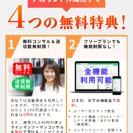
1
2
無料コンサル＆送
フリープランでも
信数無制限！
機能制限なし！
他社では従量課金を採用して
日本初、
以下の機能全て
無
いますが、プロラインフリー
料
。
はたとえ100万通送っても、
ユーザー別ステップ配信
料金は
0円
のままです。
チャット機能（1to1トーク／
シナリオ移動／友だち管理
また、通常29,040円の
オン
（無制限）
ラインマンツーマンコンサル
コンテンツページ／登録フォ
を
無料
で受ける
ことができま