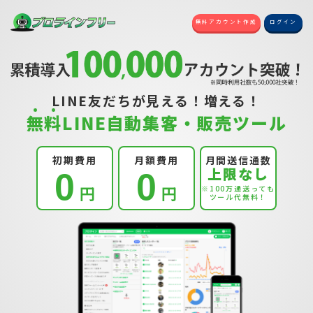
無料アカウント作成
ログイン
LINE友だちが見える！増える！
無
料
LINE自動集客・販売ツール
初期費用
月額費用
月間送信通数
上限なし
0
0
円
円
※100万通送っても
ツール代無料！