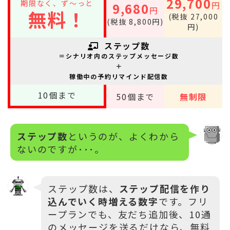
29,700
期限なく、ず～っと
円
9,680
円
無料！
(税抜 27,000
(税抜 8,800円)
円)
ステップ数
＝シナリオ内のステップメッセージ数
＋
稼働中の予約リマインド配信数
10
個まで
50
個まで
無制限
ステップ数
というのが、よくわから
ないのですが･･･。
ステップ数は、
ステップ配信を作り
込んでいく時増える数字
です。フリ
ープランでも、友だち追加後、10通
のメッセージを送るだけなら、無料