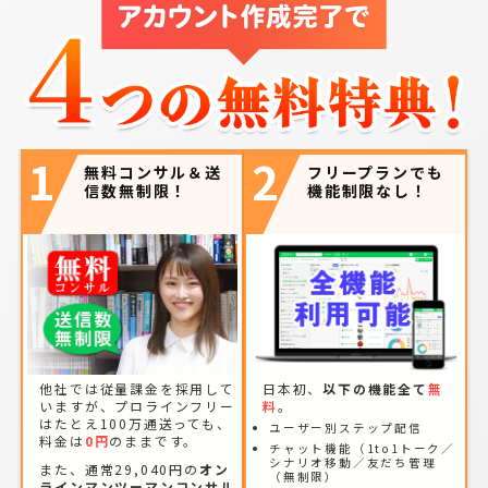
1
2
無料コンサル＆送
フリープランでも
信数無制限！
機能制限なし！
他社では従量課金を採用して
日本初、
以下の機能全て
無
いますが、プロラインフリー
料
。
はたとえ100万通送っても、
ユーザー別ステップ配信
料金は
0円
のままです。
チャット機能（1to1トーク／
シナリオ移動／友だち管理
また、通常29,040円の
オン
（無制限）
ラインマンツーマンコンサル