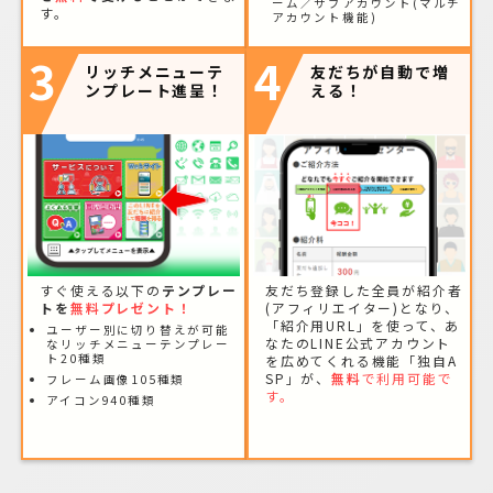
ーム／サブアカウント(マルチ
す。
アカウント機能)
3
4
リッチメニューテ
友だちが自動で増
ンプレート進呈！
える！
すぐ使える以下の
テンプレー
友だち登録した全員が紹介者
トを
無料プレゼント！
(アフィリエイター)となり、
「紹介用URL」を使って、あ
ユーザー別に切り替えが可能
なたのLINE公式アカウント
なリッチメニューテンプレー
ト20種類
を広めてくれる機能「独自A
SP」が、
無料
で利用可能で
フレーム画像105種類
す。
アイコン940種類