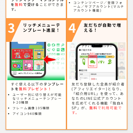
コンテンツページ／登録フォ
を
無料
で受ける
ことができま
ーム／サブアカウント(マルチ
す。
アカウント機能)
3
4
リッチメニューテ
友だちが自動で増
ンプレート進呈！
える！
すぐ使える以下の
テンプレー
友だち登録した全員が紹介者
トを
無料プレゼント！
(アフィリエイター)となり、
「紹介用URL」を使って、あ
ユーザー別に切り替えが可能
なたのLINE公式アカウント
なリッチメニューテンプレー
ト20種類
を広めてくれる機能「独自A
SP」が、
無料
で利用可能で
フレーム画像105種類
す。
アイコン940種類