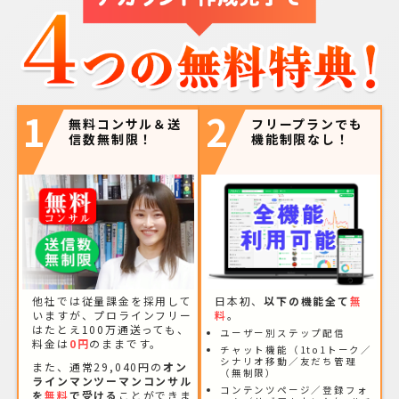
1
2
無料コンサル＆送
フリープランでも
信数無制限！
機能制限なし！
他社では従量課金を採用して
日本初、
以下の機能全て
無
いますが、プロラインフリー
料
。
はたとえ100万通送っても、
ユーザー別ステップ配信
料金は
0円
のままです。
チャット機能（1to1トーク／
シナリオ移動／友だち管理
また、通常29,040円の
オン
（無制限）
ラインマンツーマンコンサル
コンテンツページ／登録フォ
を
無料
で受ける
ことができま