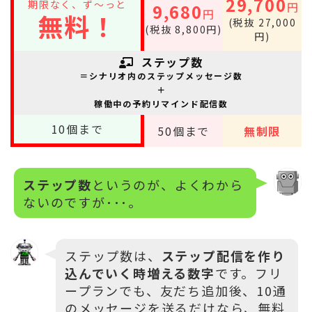
29,700
期限なく、ず～っと
円
9,680
円
無料！
(税抜 27,000
(税抜 8,800円)
円)
ステップ数
＝シナリオ内のステップメッセージ数
＋
稼働中の予約リマインド配信数
10
個まで
50
個まで
無制限
ステップ数
というのが、よくわから
ないのですが･･･。
ステップ数は、
ステップ配信を作り
込んでいく時増える数字
です。フリ
ープランでも、友だち追加後、10通
のメッセージを送るだけなら、無料