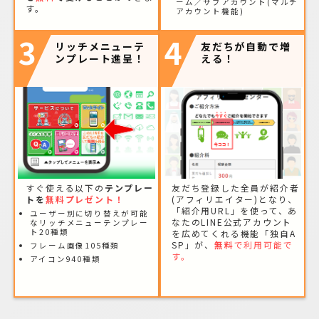
ーム／サブアカウント(マルチ
す。
アカウント機能)
3
4
リッチメニューテ
友だちが自動で増
ンプレート進呈！
える！
すぐ使える以下の
テンプレー
友だち登録した全員が紹介者
トを
無料プレゼント！
(アフィリエイター)となり、
「紹介用URL」を使って、あ
ユーザー別に切り替えが可能
なたのLINE公式アカウント
なリッチメニューテンプレー
ト20種類
を広めてくれる機能「独自A
SP」が、
無料
で利用可能で
フレーム画像105種類
す。
アイコン940種類