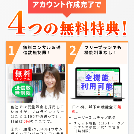
1
2
無料コンサル＆送
フリープランでも
信数無制限！
機能制限なし！
他社では従量課金を採用して
日本初、
以下の機能全て
無
いますが、プロラインフリー
料
。
はたとえ100万通送っても、
ユーザー別ステップ配信
料金は
0円
のままです。
チャット機能（1to1トーク／
シナリオ移動／友だち管理
また、通常29,040円の
オン
（無制限）
ラインマンツーマンコンサル