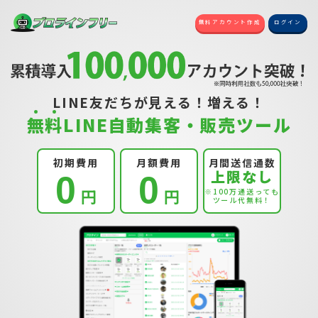
無料アカウント作成
ログイン
LINE友だちが見える！増える！
無
料
LINE自動集客・販売ツール
初期費用
月額費用
月間送信通数
上限なし
0
0
円
円
※100万通送っても
ツール代無料！