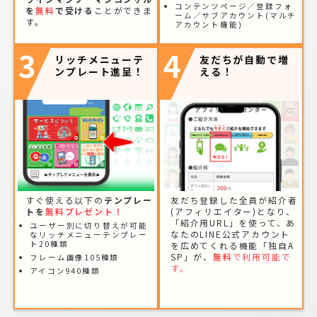
コンテンツページ／登録フォ
を
無料
で受ける
ことができま
ーム／サブアカウント(マルチ
す。
アカウント機能)
3
4
リッチメニューテ
友だちが自動で増
ンプレート進呈！
える！
すぐ使える以下の
テンプレー
友だち登録した全員が紹介者
トを
無料プレゼント！
(アフィリエイター)となり、
「紹介用URL」を使って、あ
ユーザー別に切り替えが可能
なたのLINE公式アカウント
なリッチメニューテンプレー
ト20種類
を広めてくれる機能「独自A
SP」が、
無料
で利用可能で
フレーム画像105種類
す。
アイコン940種類